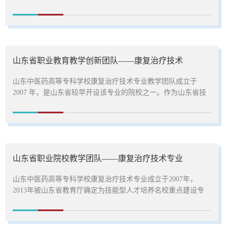
43号）及《教育部山东省人民政府关于整省推进提质培优建设
职业教育创新发展高地的意见》（鲁政发〔2020〕3号）有关要
求，进一步提升全省职业院校教师教育教学水平和改革创新能
力，山东省教育厅组织山东省职业教育教学创新团队遴选认定
工作，我校针灸推拿教学团队坚持产教融合、校企合作，加快
山东省职业教育教学创新团队——康复治疗技术
专业升级与数字化改...
山东中医药高等专科学校康复治疗技术专业教学团队成立于
2007 年，是山东省较早开设该专业的院校之一。作为山东省技
能型人才培养特色名校重点建设专业、山东省优质校重点建设
专业以及山东省职业院校高水平专业群 —— 护理康养专业群骨
干专业，团队在专业建设、人才培养、教学改革等方面成果丰
硕，2024 年获批山东省职业教育教学创新团队。一、团队基本
信息1.人员构成 现有专任教师46人，兼职教师 9人。专任教师
山东省职业院校教学团队——康复治疗技术专业
中博士8人、高级职称28人，...
山东中医药高等专科学校康复治疗技术专业成立于2007年，
2013年被山东省教育厅确定为技能型人才培养名校重点建设专
业。2018年被山东省教育厅认定为山东省职业教育康复治疗技
术专业教学团队，拥有一支双师素质高、理论知识丰富、专业
技术精湛、实践经验丰富、教学能力强、团队合作氛围融洽、