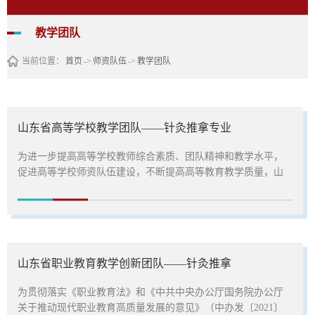
教学团队
当前位置：
首页
->
师资队伍
->
教学团队
山东省高等学校教学团队——针灸推拿专业
为进一步提高高等学校教师综合素质、团队精神和教学水平，
促进高等学校师资队伍建设，不断提高高等教育教学质量，山
东省教育厅组织评定省级教学团队，我校针灸推拿专业教学团
队积极建立和创新团队合作机制，优化教师整体结构，改革教
学内容与方法，开发教学资源，促进教学研讨和教学经验交
流，推进教学工作的传、帮、带和老中青相结合，提高教师的
教学水平和科研能力，2011年12月被评为“山东省高等学校省级
山东省职业教育教学创新团队——针灸推拿
教学团队”。一、守...
为贯彻落实《职业教育法》和《中共中央办公厅国务院办公厅
关于推动现代职业教育高质量发展的意见》（中办发〔2021〕