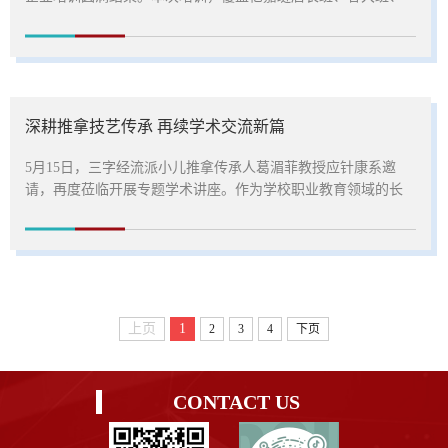
美丽田园班三个订单班，通过“企业实地+校内实训”双轨模式，
针对性开展岗位技能与职业素养培养，助力学生实现从校园到
职场无缝衔接。为匹配不同就业方向，三个订单班采用差异化
培训方案分方向定制培训，精准对接岗位需求。亿嘉琏店长班
学生赴企业总部开展沉浸式培训，围绕康美顾问基础技能、门
深耕推拿技艺传承 再续学术交流新篇
店运营管理、客...
5月15日，三字经流派小儿推拿传承人葛湄菲教授应针康系邀
请，再度莅临开展专题学术讲座。作为学校职业教育领域的长
期合作专家，葛湄菲凭借深厚的学术造诣与丰富的临床经验，
备受师生信赖与期待，活动现场秩序井然，师生以饱满的专业
热忱迎接此次学术交流。讲座中，葛湄菲以三字经流派诊疗特
色为核心，结合儿童呼吸、消化系统疾病案例，系统阐释小儿
推拿技法。通过融合中药方剂与食疗方案，她构建起“疾病前科
普宣教、疾病中绿色治疗、...
上页
1
2
3
4
下页
CONTACT US