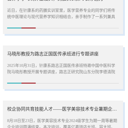
近日，在针康系的药膳实训室里，医学营养专业的同学们将传
统中医理论与现代营养学知识相结合，亲手制作了一系列兼具
美味与保健功能的“养生馒头”，展现了食疗文化的独特魅力。专
业教师的悉心指导下，同学们深入研究了多种药食同源食材的
营养成分和保健功能，巧妙地将山药、枸杞、红枣、黑芝麻、
桑葚和茯苓等传统中药材融入馒头制作工艺中，创造出了“山药
枸杞健脾馒头”、“红枣桂圆补血馒头”、“茯苓薏米祛湿馒头”等
马晓彤教授为路志正国医传承班进行专题讲座
多个品种。在制作过程中，...
2025年10月31日，针康系路志正国医传承班特邀中国中医科学
院马晓彤教授开展专题讲座，路志正研究院山东分院李德清院
长、传承班负责人郭涛、传承班学员及针康系师生共同聆听了
本次讲座。讲座面向传承班与普通班级学生同步开放，体现了
学校在推动优质教学资源共建共享方面的积极探索。讲座中，
马晓彤教授从中医的知识属性、中医的价值、中医的理论基础
和实践要旨等方面出发，结合《黄帝内经》等经典，运用深入
校企协同共育技能人才——医学美容技术专业暑期企业培训圆满结束
浅出的比喻和示例，系统解读了“...
8月18日至23日，医学美容技术专业2024级学生为期一周等暑期
企业培训圆满结束。本次培训，覆盖亿嘉琏店长班、容大班、