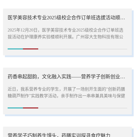
髓，需长期坚持，并现场互动演示、解答困惑；又以“五色主病”
为切入点，解读“有诸内者必行于外”的诊断思维，讲解中医诊断
医学美容技术专业2025级校企合作订单班选拔活动顺利举行
的原理与重要性。...
2025年12月20日，医学美容技术专业2025级校企合作订单班选
拔活动在护理康养实验楼顺利开展。广州容大生物科技有限公
司、青岛亿嘉琏集团、青岛美丽田园美容有限公司三家行业优
质企业代表莅临现场，面向2025级专业学生开展选拔。上午8点
30分，选拔活动正式启动。三家企业依次宣讲后，对意向学生
进行面试。宣讲与面试现场，企业代表与学生积极互动，解答
了关于订单班培养周期、实习安排等疑问，现场氛围热烈。订
药香串起甜韵，文化融入实践——营养学子创新创业实训课制作“健康版”糖葫芦
单班选拔坚持“双向选择”...
近日，我系营养专业的学生，开展了一场别开生面的“创新药膳
糖葫芦制作”实践教学活动，亲手制作出一串串兼具美味与保健
功能的中药糖葫芦，让传统小吃焕发新的健康活力。本次制作
的药膳糖葫芦，是在传统山楂冰糖葫芦的基础上，创新性地加
入了药食两用材料，既保持了传统风味，又增强了保健功能。
学生们分组研究不同中药材的性味归经与营养功效，结合现代
营养学知识，设计出多款配方。有的小组在传统山楂葫芦中加
营养学子巧制养生馒头，药膳实训探寻食疗魅力
入了补肝肾、明目的枸杞；...