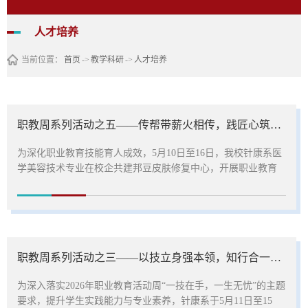
人才培养
当前位置：
首页
->
教学科研
->
人才培养
职教周系列活动之五——传帮带薪火相传，践匠心筑梦医美
为深化职业教育技能育人成效，5月10日至16日，我校针康系医
学美容技术专业在校企共建邦豆皮肤修复中心，开展职业教育
宣传周系列活动之“传帮带”职业体验日，每日下午面向全校开
放，以“师带徒+实景教学+技能传承”模式，搭建低年级学生专
业成长快车道。本次活动由美容专业教师全程指导，2024级学
生担任“小导师”，指导本专业大一学生完成三大核心体验环节。
在“皮肤急救站”，学姐手把手教授专业皮肤检测仪操作，为师生
职教周系列活动之三——以技立身强本领，知行合一育匠才
提供免费肤质分析与损容问题答疑，...
为深入落实2026年职业教育活动周“一技在手，一生无忧”的主题
要求，提升学生实践能力与专业素养，针康系于5月11日至15