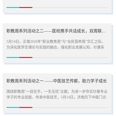
日，每日下午课外活动时间，组织针灸推拿专业学生在校医院
开展技能实践活动。活动采用分批分组、精准指导模式，聚焦
温针灸技术、毫针技术、拔罐技术、放血疗法等特色技能，推
动理论与临床实操深度融合。实践现场，专业老师全程悉心指
导，逐一示范各项技能操作细节，强调安全规范，引导学生将
职教周系列活动之二——医校携手共话成长，双周联动赋能未来
课堂理论转化为实操能力。...
5月14日，正值2026年“职业教育周”与“全民营养周”交汇之际，
为深化医学生理论与实践的融合，强化职业发展认知，针康系
精心策划并成功举办了一场医学营养专题学术讲座。本次活动
特邀滨州医学院附属医院副院长成雨、营养科主任王海涛莅临
指导。两位专家对医学营养专业的人才培养工作给予了高度肯
定与专业指引。成雨副院长以“医学生的成长和成才”为题，结合
自身丰富的临床与教学经验，为学子们点亮了职业前行的灯
职教周系列活动之一 ——中医技艺传薪，助力学子成长
塔，注入了奋进动力。...
围绕职教周“一技在手，一生无忧”主题，为进一步夯实针推专业
学子的专业技能、传承中医技艺，5月14日，济南历下中医门诊
部刘晓峰主任走进校园，结合自身多年学习与临床工作经历，
开展中医知识专题分享，助力针推学子成长成才。刘主任向同
学们阐释了推拿手法练习的必要性与方法，强调手法是推拿精