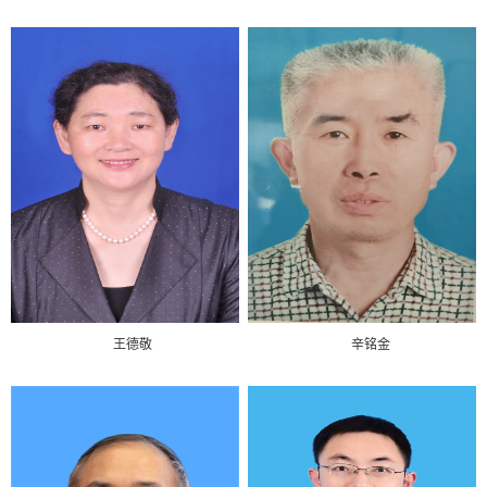
王德敬
辛铭金