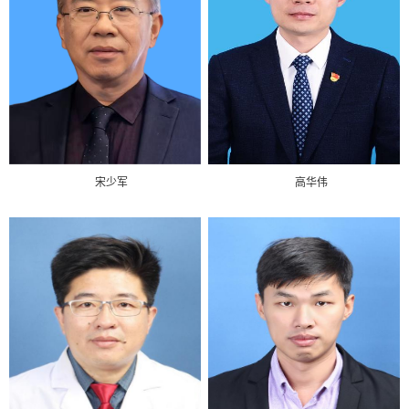
宋少军
高华伟