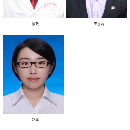
景政
王志磊
赵菲