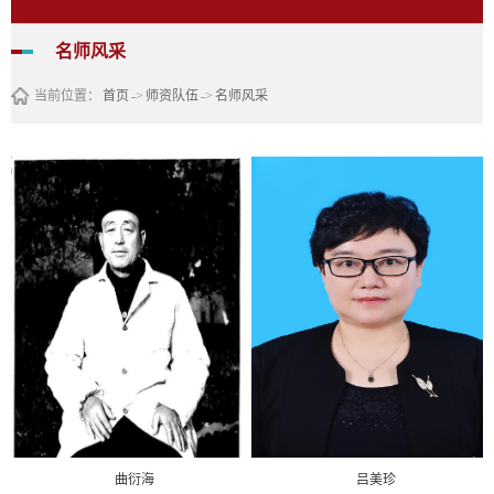
名师风采
当前位置：
首页
->
师资队伍
->
名师风采
曲衍海
吕美珍