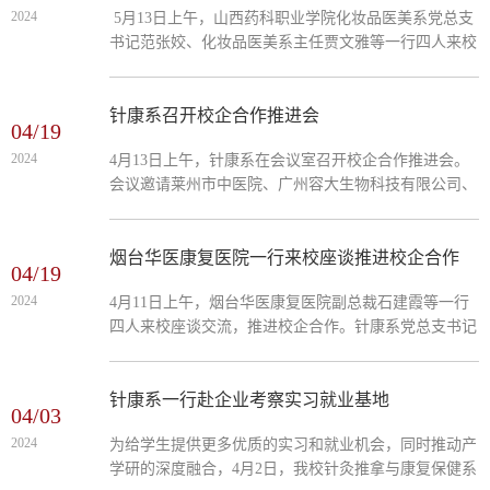
2024
5月13日上午，山西药科职业学院化妆品医美系党总支
序幕。活动现场人头攒动，气氛热烈，来自学校的师生
书记范张姣、化妆品医美系主任贾文雅等一行四人来校
代表、青岛康盛生物科技有限公司的领导及嘉宾齐聚一
座谈交流。针康系党总支书记徐迎涛、副主任申芳芳及
堂，共同见证这...
医学美容技术专业负责人郭军艳等教师参加座谈，申芳
芳主任主持会议。 申芳芳向范张姣一行表示热烈欢
针康系召开校企合作推进会
04/19
迎，介绍了系部概况、医学美容技术专业建设、校企合
2024
4月13日上午，针康系在会议室召开校企合作推进会。
作等情况。双方就专业建设经验、校企合作模式、师资
会议邀请莱州市中医院、广州容大生物科技有限公司、
队伍建设、校内实训基地建设、高素质人才培养机制以
北京赵大夫减肥连锁机构等6家校企合作单位座谈交
及实习就业等方面...
流，针康系党总支书记徐迎涛、副主任申芳芳及相关专
业负责人参加会议，徐迎涛书记主持会议。在座谈会
烟台华医康复医院一行来校座谈推进校企合作
04/19
上，各企业单位代表踊跃发言，充分交流。各位代表对
2024
​4月11日上午，烟台华医康复医院副总裁石建霞等一行
学生在实习和就业过程中的出色表现给予了充分的肯
四人来校座谈交流，推进校企合作。针康系党总支书记
定，表明当前对专业人才的需求状况，并提出人才培养
徐迎涛、副主任申芳芳及康复治疗技术专业、医学美容
规格的建议。他们普遍...
技术专业负责人等教师参加座谈，申芳芳主任主持会
议。各专业负责人与烟台华医康复医院相关人员，就康
针康系一行赴企业考察实习就业基地
04/03
复治疗技术与医学美容技术专业学生的见习、实习与就
2024
为给学生提供更多优质的实习和就业机会，同时推动产
业发展进行了深入的交流，并对两个专业的人才定向培
学研的深度融合，4月2日，我校针灸推拿与康复保健系
养机制、校企双方资源的共建共享等方面进行进一步探