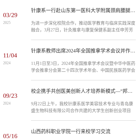
术交流活动。张波在临床一直致力于脊柱及骨关节疾病
的保守与微创治疗、基础与临床研究，本次学术交流主
针康系一行赴山东第一医科大学附属颈肩腰腿痛医院调研
03/29
要介绍了临床脊柱疾患诊疗的前沿技术—“三维正脊平
2025
​为进一步深化校院合作，推动医学教育与临床实践深度
衡技术”，以“三维正脊技术”为核心，从理论基础、操
融合，3月27日，针灸推拿与康复保健系副主任申芳芳
作规范、临床应用、禁忌症及作用机制等方面对本技术
带队赴山东第一医科大学附属颈肩腰腿痛医院开展调
展开深度解析，为我系教师带来了一场高水平的学术盛
研。申芳芳与山东第一医科大学附属颈肩腰腿痛医院党
宴。...
委副书记刘凡杰，党委委员、副院长张波，办公室主任
针康系教师出席2024年全国推拿学术会议并作主题发言
11/04
田瑞松等领导进行了座谈。会上，张波就医院发展历
2024
11月1日至3日，2024年全国推拿学术会议暨中华中医药
程、学科建设、科研平台、用人需求及发展规划进行了
学会推拿分会第二十四次学术年会、中国民族医药学会
讲解说明。申芳芳介绍了学校历史沿革、教学管理和校
推拿分会2024年学术会议在广西南宁举办。针康系副主
院合作等方面开展...
任高华伟受邀出席并作主题发言。本次会议由中华中医
药学会、中国民族医药学会共同主办，中华中医药学会
校企携手共创医美创新人才培养新模式—“邦豆山东中医药校企店”盛大开业
09/23
推拿分会、中国民族医药学会推拿分会等单位共同承
2024
9月22日上午，我校针康系医学美容技术专业与青岛康
办。大会分主旨论坛和分论坛两个部分，500余名来自
盛生物科技有限公司合作共建的大学生创新创业项目
全国各专业委员会的委员参会，包括国医大师韦贵康先
——“邦豆山东中医药校企店”在校园内隆重开业。此次
生在内的70位来自...
合作不仅标志着校企合作模式的又一里程碑，也为学生
提供了宝贵的实践平台，开启了他们创新创业新征程。
山西药科职业学院一行来校学习交流
05/16
上午9：30，随着欢快的音乐响起，开业典礼正式拉开