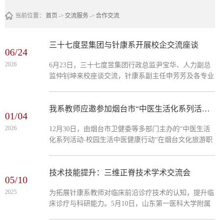
当前位置：
首页
->
交流服务
->
合作交流
三十七度昱集团与针康系开展校企交流座谈
06/24
2026
6月23日，三十七度昱集团行政总监尹宝华、人力副总
监仲钊坤来校座谈交流，针康系副主任申芳芳及各专业
负责人参加座谈，申芳芳主持会议。座谈过程中，申芳
芳首先对企业来访团队表示热烈欢迎，全面介绍了学校
及系部基本情况、各专业建设成果与现有校企合作开展
我系教师应邀参加烟台市“中医生活化系列活动”做专题报告
01/04
情况，阐述了学校人才培养的总体思路与发展规划；集
2026
12月30日，由烟台市卫健委等多部门主办的“中医生活
团各位总监也依次介绍了集团整体业务布局、经营范围
化系列活动-校园生活中医健康行动“在烟台文化旅游职
以及过往校企合作经验，并结合行业发展现状说明了企
业学院正式拉开帷幕，主办方特邀我系医学营养专业负
业现阶段人才招聘标准与用人需求。...
责人孙雪萍教授走进校园，为师生带来一场别开生面的
中医健康知识讲座。在本次活动中，孙雪萍以“中医智
技术技能提升：三维正脊技术学术交流会
05/10
慧护航青春成长”为主题，用生动浅显的语言，阐释了
2025
为拓展针康系教师对临床前沿诊疗技术的认知，提升临
中医“天人合一”“治未病”的核心健康理念。她结合大学
床诊疗与科研能力。5月10日，山东第一医科大学附属
生校园日常生活中常见的一些健康问题，介绍了简便易
颈肩腰腿痛医院副院长张波应邀来我校针康系，开展学
行的中医调理方法，...