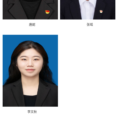
唐妮
张瑶
李文秋