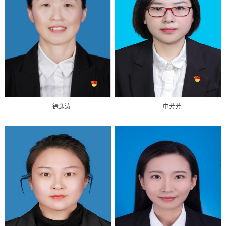
徐迎涛
申芳芳