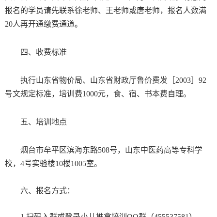
报名的学员请先联系徐老师、王老师或唐老师，报名人数满
20人再开通缴费通道。
四、收费标准
执行山东省物价局、山东省财政厅鲁价费发［
2003
］
92
号文规定标准，
培训费
10
00
元
，食、宿、
书本费自理。
五、培训地点
烟台市牟平区滨海东路
508
号，山东中医药高等专科学
校，
4
号实验楼
10
楼
1005
室。
六、
报
名方式：
1.
扫码入群
或登录
小儿推拿培训
QQ
群（
455537581
）
。