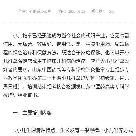
点击数：
作者：针康系办公室
时间：2025-03-23
566
小儿推拿已经迅速成为当今社会的朝阳产业，它无毒副
作用、无痛苦、效果好、费用低，是一种减少用药、缩短病
程的绿色治疗和保健方法，既适合于家庭保健、也可以开小
儿推拿保健店或用于临床儿科病的治疗。应广大小儿推拿爱
好者的要求，山东中医药高等专科学校针灸推拿专业组织专
业教学团队举办第二十
七
期小儿推拿培训班（初级班、
周六
周日班）。培训结束经考核合格颁发
山东中医药高等专科学
校
培训结业证书。
一、主要培训内容
1.
小儿生理病理特点、生长发育一般规律、小儿喂养方式